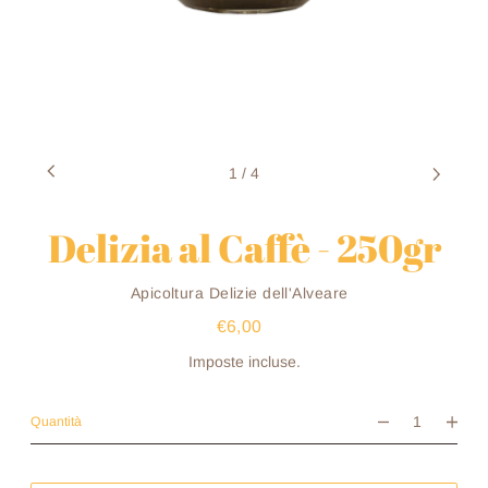
1
/
4
Delizia al Caffè - 250gr
Venditore
Apicoltura Delizie dell'Alveare
€6,00
Prezzo
di
listino
Imposte incluse.
Quantità